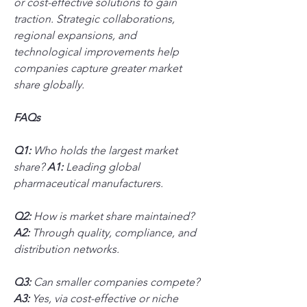
or cost-effective solutions to gain 
traction. Strategic collaborations, 
regional expansions, and 
technological improvements help 
companies capture greater market 
share globally.
FAQs
Q1:
 Who holds the largest market 
share? 
A1:
 Leading global 
pharmaceutical manufacturers.
Q2:
 How is market share maintained? 
A2:
 Through quality, compliance, and 
distribution networks.
Q3:
 Can smaller companies compete? 
A3:
 Yes, via cost-effective or niche 