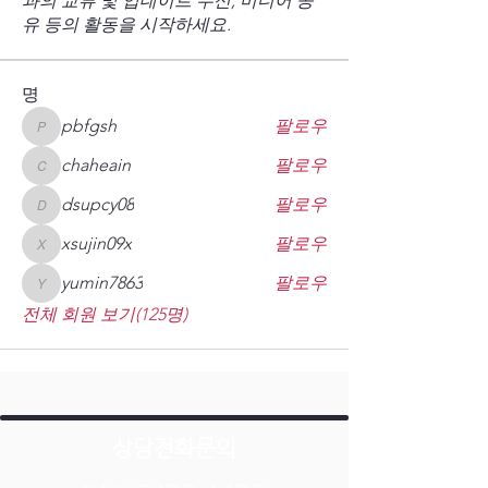
과의 교류 및 업데이트 수신, 미디어 공
유 등의 활동을 시작하세요.
명
pbfgsh
팔로우
pbfgsh
chaheain
팔로우
chaheain
dsupcy08
팔로우
dsupcy08
xsujin09x
팔로우
xsujin09x
yumin7863
팔로우
yumin7863
전체 회원 보기(125명)
상담전화문의