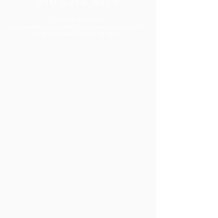
010.5378.4429
사업자 번호 :
561-79-00520
포레스트스튜디오/구 리움스튜디오 대표 :정태녀 상담:
010-5378-4429
​광주광역시 남구 봉선2로19번길11/봉선동454-1