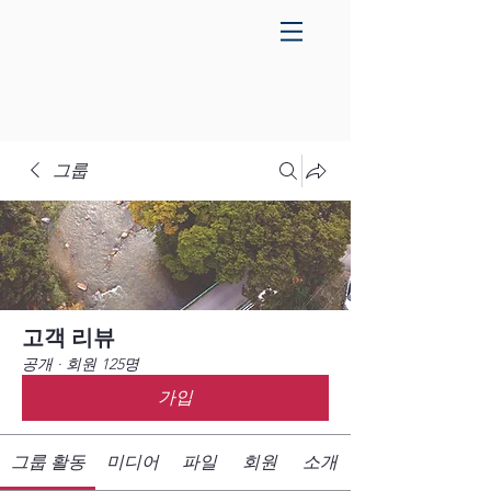
그룹
고객 리뷰
공개
·
회원 125명
가입
그룹 활동
미디어
파일
회원
소개