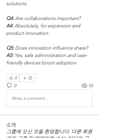
solutions.
Q4:
 Are collaborations important? 
A4:
 Absolutely, for expansion and 
product innovation.
Q5:
 Does innovation influence share? 
A5:
 Yes, safe administration and user-
friendly devices boost adoption.
0
0
10
Write a comment...
소개
그룹에 오신 것을 환영합니다. 다른 회원