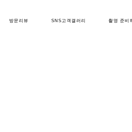
방문리뷰
SNS고객갤러리
촬영 준비