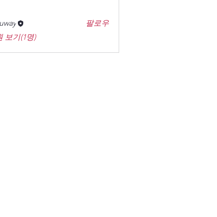
uway
팔로우
 보기(1명)