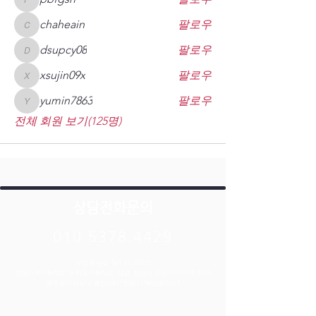
pbfgsh
chaheain
팔로우
chaheain
dsupcy08
팔로우
dsupcy08
xsujin09x
팔로우
xsujin09x
yumin7863
팔로우
yumin7863
전체 회원 보기(125명)
상담전화문의
010.5378.4429
사업자 번호 :
561-79-00520
포레스트스튜디오/구 리움스튜디오 대표 :정태녀 상담:
010-5378-4429
​광주광역시 남구 봉선2로19번길11/봉선동454-1