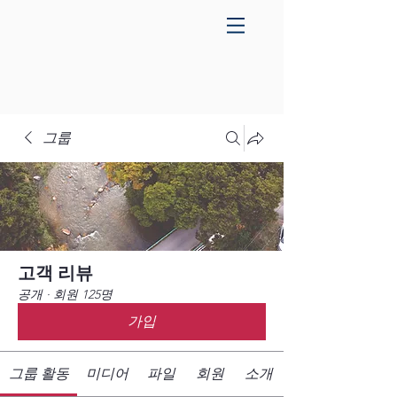
그룹
고객 리뷰
공개
·
회원 125명
가입
그룹 활동
미디어
파일
회원
소개