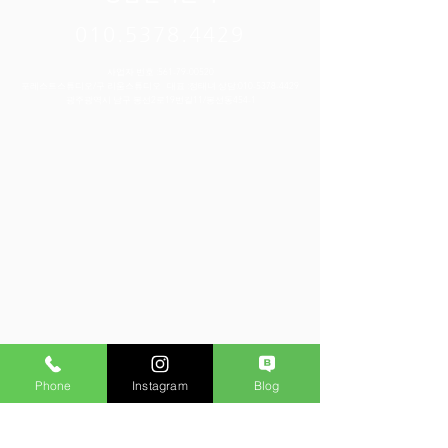
010.5378.4429
사업자 번호 :
561-79-00520
포레스트스튜디오/구 리움스튜디오 대표 :정태녀 상담:
010-5378-4429
​광주광역시 남구 봉선2로19번길11/봉선동454-1
Phone
Instagram
Blog