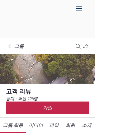
그룹
고객 리뷰
공개
·
회원 125명
가입
그룹 활동
미디어
파일
회원
소개