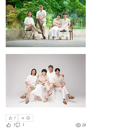
1
1
1
26