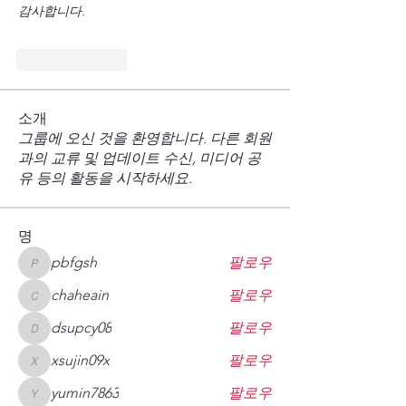
감사합니다.
按讚
回覆
소개
그룹에 오신 것을 환영합니다. 다른 회원
과의 교류 및 업데이트 수신, 미디어 공
유 등의 활동을 시작하세요.
명
pbfgsh
팔로우
pbfgsh
chaheain
팔로우
chaheain
dsupcy08
팔로우
dsupcy08
xsujin09x
팔로우
xsujin09x
yumin7863
팔로우
yumin7863