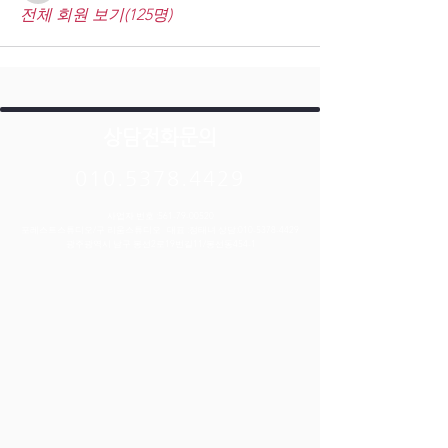
전체 회원 보기(125명)
상담전화문의
010.5378.4429
사업자 번호 :
561-79-00520
포레스트스튜디오/구 리움스튜디오 대표 :정태녀 상담:
010-5378-4429
​광주광역시 남구 봉선2로19번길11/봉선동454-1