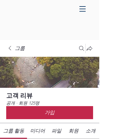
그룹
고객 리뷰
공개
·
회원 125명
가입
그룹 활동
미디어
파일
회원
소개