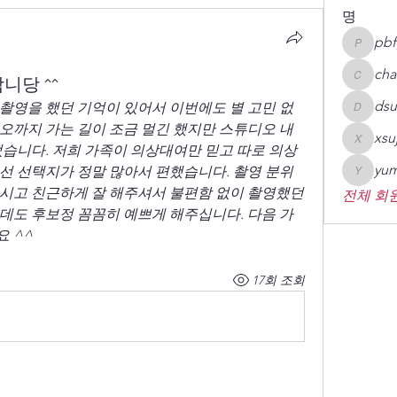
명
pbf
pbfgsh
cha
니당 ^^
chaheai
dsu
 촬영을 했던 기억이 있어서 이번에도 별 고민 없
dsupcy0
오까지 가는 길이 조금 멀긴 했지만 스튜디오 내
xsu
xsujin09
습니다. 저희 가족이 의상대여만 믿고 따로 의상 
yum
선 선택지가 정말 많아서 편했습니다. 촬영 분위
yumin78
시고 친근하게 잘 해주셔서 불편함 없이 촬영했던 
전체 회원
데도 후보정 꼼꼼히 예쁘게 해주십니다. 다음 가
 ^^
17회 조회