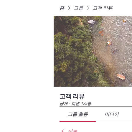
홈
그룹
고객 리뷰
고객 리뷰
공개
·
회원 125명
그룹 활동
미디어
뒤로