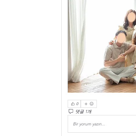
0
댓글 1개
Bir yorum yazın...