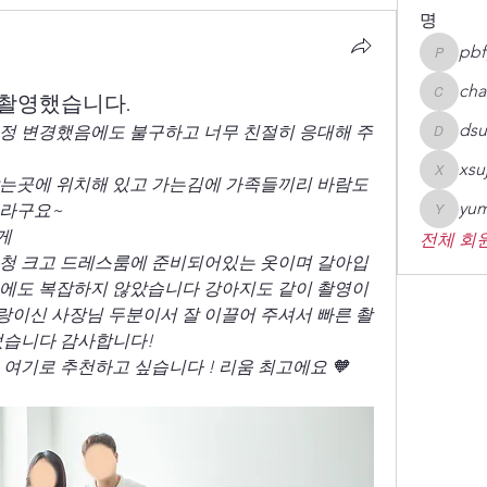
명
pbf
pbfgsh
cha
 촬영했습니다.
chaheai
dsu
정 변경했음에도 불구하고 너무 친절히 응대해 주
dsupcy0
xsu
xsujin09
는곳에 위치해 있고 가는김에 가족들끼리 바람도 
yum
더라구요~
yumin78
게
전체 회원
엄청 크고 드레스룸에 준비되어있는 옷이며 갈아입
영에도 복잡하지 않았습니다 강아지도 같이 촬영이
이신 사장님 두분이서 잘 이끌어 주셔서 빠른 촬
었습니다 감사합니다!
여기로 추천하고 싶습니다 ! 리움 최고에요 🧡