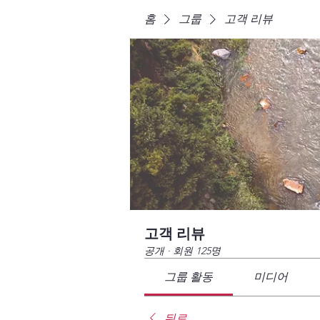
홈
그룹
고객 리뷰
고객 리뷰
공개
·
회원 125명
그룹 활동
미디어
뒤로