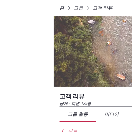
홈
그룹
고객 리뷰
고객 리뷰
공개
·
회원 125명
그룹 활동
미디어
뒤로