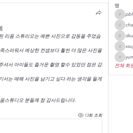
명
pbf
pbfgsh
cha
에
chaheai
dsu
된 리움 스튜리오는 예쁜 사진으로 감동을 주었습
dsupcy0
xsu
xsujin09
 만족스러워서 예상한 컨셉보다 훨씬 더 많은 사진을 
yum
yumin78
셔서 아이들도 즐거운 촬영 할수 있었던 점은 감
전체 회원
서는 매해 사진을 남기고 싶다 라는 생각을 들게 
움스튜디오 분들께 참 감사드립니다. 
13회 조회