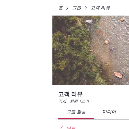
홈
그룹
고객 리뷰
고객 리뷰
공개
·
회원 125명
그룹 활동
미디어
뒤로