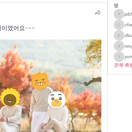
명
pbf
pbfgsh
cha
이였어요~~~
chaheai
dsu
dsupcy0
xsu
xsujin09
yum
yumin78
전체 회원