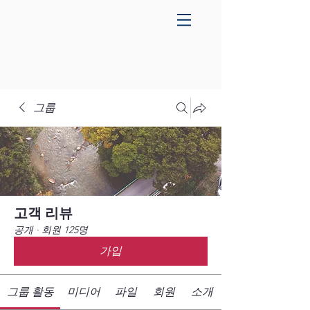
그룹
고객 리뷰
공개
·
회원 125명
가입
그룹 활동
미디어
파일
회원
소개