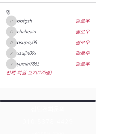
명
pbfgsh
팔로우
pbfgsh
chaheain
팔로우
chaheain
dsupcy08
팔로우
dsupcy08
xsujin09x
팔로우
xsujin09x
yumin7863
팔로우
yumin7863
전체 회원 보기(125명)
상담전화문의
010.5378.4429
사업자 번호 :
561-79-00520