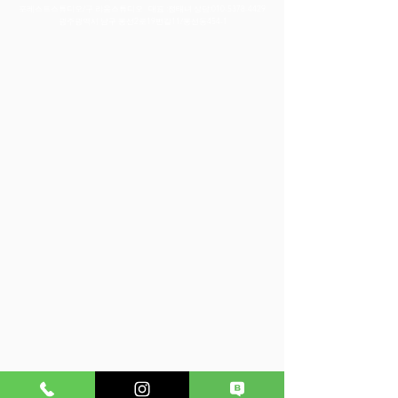
포레스트스튜디오/구 리움스튜디오 대표 :정태녀 상담:
010-5378-4429
​광주광역시 남구 봉선2로19번길11/봉선동454-1