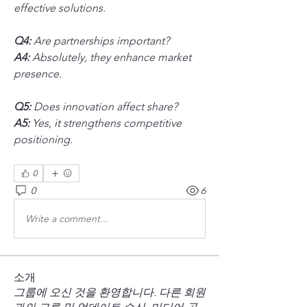
effective solutions.
Q4:
 Are partnerships important? 
A4:
 Absolutely, they enhance market 
presence.
Q5:
 Does innovation affect share? 
A5:
 Yes, it strengthens competitive 
positioning.
0
0
6
Write a comment...
소개
그룹에 오신 것을 환영합니다. 다른 회원