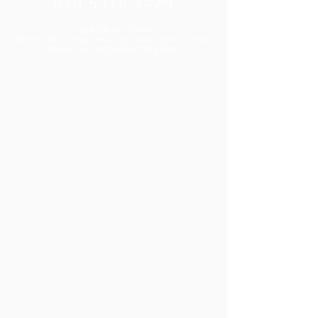
010.5378.4429
사업자 번호 :
561-79-00520
포레스트스튜디오/구 리움스튜디오 대표 :정태녀 상담:
010-5378-4429
​광주광역시 남구 봉선2로19번길11/봉선동454-1