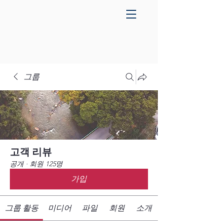
그룹
고객 리뷰
공개
·
회원 125명
가입
그룹 활동
미디어
파일
회원
소개