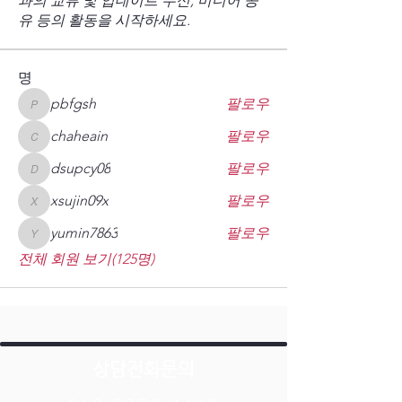
과의 교류 및 업데이트 수신, 미디어 공
유 등의 활동을 시작하세요.
명
pbfgsh
팔로우
pbfgsh
chaheain
팔로우
chaheain
dsupcy08
팔로우
dsupcy08
xsujin09x
팔로우
xsujin09x
yumin7863
팔로우
yumin7863
전체 회원 보기(125명)
상담전화문의