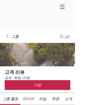
그룹
고객 리뷰
공개
·
회원 125명
가입
그룹 활동
미디어
파일
회원
소개