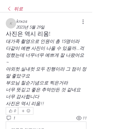
뒤로
krxos
krxos
2023년 5월 29일
사진은 역시 리움!
대가족 촬영으로 인원이 총 15명이라 
다같이 예쁜 사진이 나올 수 있을까...걱
정했는데 너무너무 예쁘게 잘 나왔어요
~
야외컷.실내컷 모두 진행이라 그 점이 정
말 좋았구요
부모님 칠순기념으로 찍은거라 
너무 뜻깊고 좋은 추억만든 것 같네요
너무 감사합니다
사진은 역시 리움!!
0
1
11