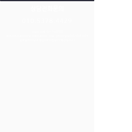
상담전화문의
010.5378.4429
사업자 번호 :
561-79-00520
포레스트스튜디오/구 리움스튜디오 대표 :정태녀 상담:
010-5378-4429
​광주광역시 남구 봉선2로19번길11/봉선동454-1