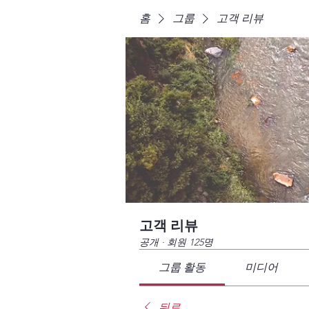
홈
그룹
고객 리뷰
고객 리뷰
공개
·
회원 125명
그룹 활동
미디어
뒤로