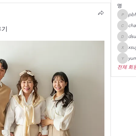
명
pbf
pbfgsh
cha
후기
chaheai
dsu
dsupcy0
xsu
xsujin09
yum
yumin78
전체 회원