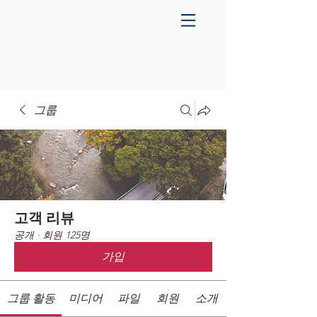
그룹
고객 리뷰
공개
·
회원 125명
가입
그룹 활동
미디어
파일
회원
소개