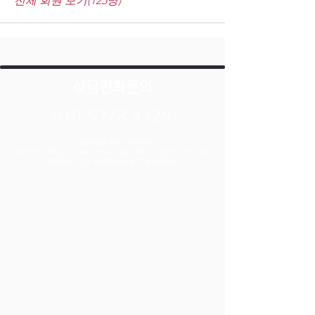
전체 회원 보기(125명)
상담전화문의
010.5378.4429
사업자 번호 :
561-79-00520
포레스트스튜디오/구 리움스튜디오 대표 :정태녀 상담:
010-5378-4429
​광주광역시 남구 봉선2로19번길11/봉선동454-1