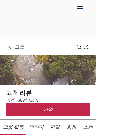
그룹
고객 리뷰
공개
·
회원 125명
가입
그룹 활동
미디어
파일
회원
소개