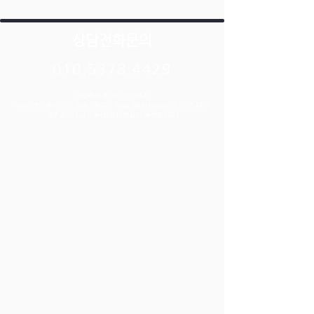
상담전화문의
010.5378.4429
사업자 번호 :
561-79-00520
포레스트스튜디오/구 리움스튜디오 대표 :정태녀 상담:
010-5378-4429
​광주광역시 남구 봉선2로19번길11/봉선동454-1