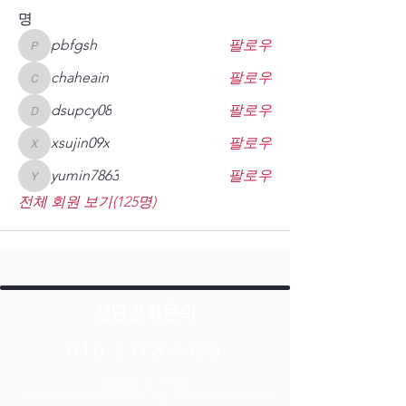
명
pbfgsh
팔로우
pbfgsh
chaheain
팔로우
chaheain
dsupcy08
팔로우
dsupcy08
xsujin09x
팔로우
xsujin09x
yumin7863
팔로우
yumin7863
전체 회원 보기(125명)
상담전화문의
010.5378.4429
사업자 번호 :
561-79-00520
포레스트스튜디오/구 리움스튜디오 대표 :정태녀 상담:
010-5378-4429