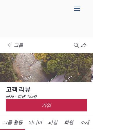
그룹
고객 리뷰
공개
·
회원 125명
가입
그룹 활동
미디어
파일
회원
소개