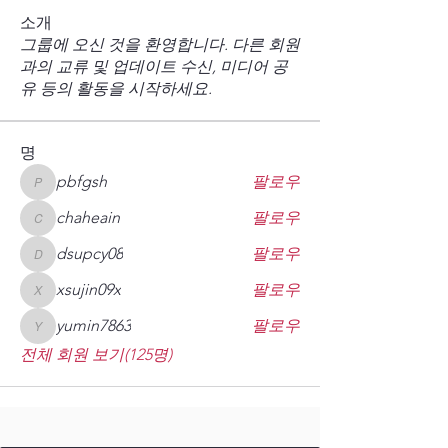
소개
그룹에 오신 것을 환영합니다. 다른 회원
과의 교류 및 업데이트 수신, 미디어 공
유 등의 활동을 시작하세요.
명
pbfgsh
팔로우
pbfgsh
chaheain
팔로우
chaheain
dsupcy08
팔로우
dsupcy08
xsujin09x
팔로우
xsujin09x
yumin7863
팔로우
yumin7863
전체 회원 보기(125명)