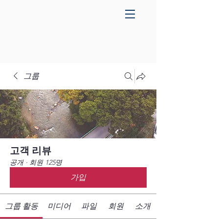
그룹
고객 리뷰
공개
·
회원 125명
가입
그룹 활동
미디어
파일
회원
소개