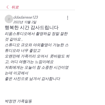
뒤로
ddadairese123
ddadairese123
2022년 10월 2일
행복한 시간 감사드립니다
리움스튜디오에서 촬영하길 정말 잘한
것 같아요 , 
스튜디오 규모와 야외촬영이 가능한 스
튜디오라 너무 좋았고
오랜만에 가족끼리 모여서  콧바람도 쐬
고, 어디 여행가는 느낌이에요 
저희에게는 오늘이 참 소중한 시간이였
는데 이곳에서 
좋은 사진으로 남겨서 감사합니다 
박정연 가족일동