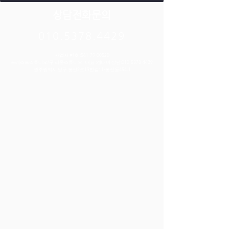
상담전화문의
010.5378.4429
사업자 번호 :
561-79-00520
포레스트스튜디오/구 리움스튜디오 대표 :정태녀 상담:
010-5378-4429
​광주광역시 남구 봉선2로19번길11/봉선동454-1