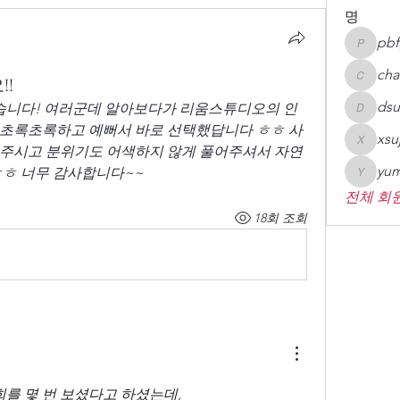
명
pbf
pbfgsh
cha
!
chaheai
dsu
니다! 여러군데 알아보다가 리움스튜디오의 인
dsupcy0
 초록초록하고 예뻐서 바로 선택했답니다 ㅎㅎ 사
xsu
xsujin09
해주시고 분위기도 어색하지 않게 풀어주셔서 자연
yum
ㅎㅎ 너무 감사합니다~~
yumin78
전체 회원
18회 조회
를 몇 번 보셨다고 하셨는데, 