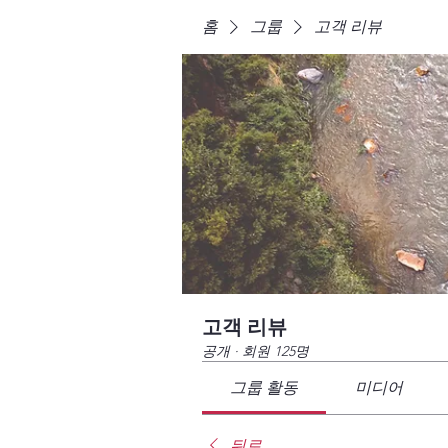
홈
그룹
고객 리뷰
고객 리뷰
공개
·
회원 125명
그룹 활동
미디어
뒤로