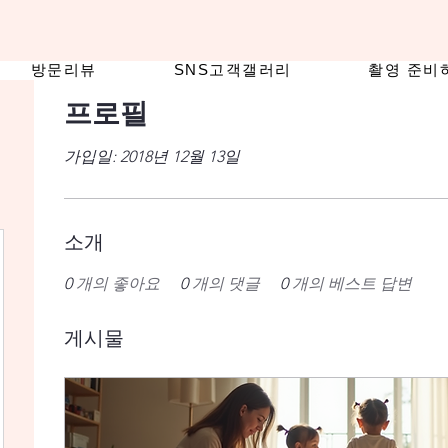
방문리뷰
SNS고객갤러리
촬영 준비
프로필
가입일: 2018년 12월 13일
소개
0
개의 좋아요
0
개의 댓글
0
개의 베스트 답변
게시물