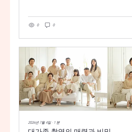
의 흔적을 새기고 있을 뿐이었다. 리마인드 웨딩 촬영
모님. 그날의 기억을 불러오려는 듯 서로의 얼굴을 
처음 만났을 때도 이런 눈빛이었을까. 사랑이란 건 
들었다. 카메라 너머로 보이는 모습이 얼마나 따뜻하
0
0
다. 우린 그저 두 분의 자연스러운 모습을 담아내기만
미소는 여전히 소년 같았고, 어머니의 눈빛은 언제나처
쁘네." 아버지가 중얼거리자, 어머니는 수줍게 고개를
이 셔터 속에 고스란히 담겼다. 빛과 조명은 그저 보조일
의 감정이었다....
2026년 7월 4일
∙
1
분
대가족 촬영의 매력과 비밀