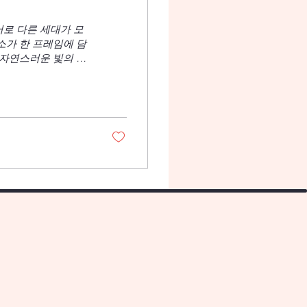
서로 다른 세대가 모
소가 한 프레임에 담
 자연스러운 빛의 움
표정과 실루엣을 더
이다. 각기 다른 세대
날 촬영의 주인공은
어했지만, 공놀이를
라에 담겼다. 할머니
다. 그 미소는 사진
 중요한 건 세심한
의 미묘한 관계를 포
 이야기를 이해하고 표