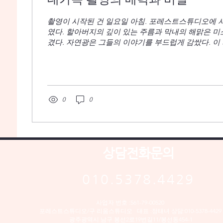
촬영이 시작된 건 일요일 아침. 포레스트스튜디오에 
였다. 할아버지의 깊이 있는 주름과 막내의 해맑은 미
겼다. 자연광은 그들의 이야기를 부드럽게 감쌌다. 이
직임이야말로 대가족 촬영의 중요한 요소다. 각각의 
욱 돋보이게 만든다. 대가족 사진은 단순한 기록 이상
와 문화, 개성이 한데 모여 하나의 예술을 이룬다. 이
세 자매와 그들의 가족이었다. 아이들은 처음엔 낯설
하며 금세 웃음을 터뜨렸다. 그 활기찬 순간들이 카메
0
0
는 손자들의 머리를 쓰다듬으며 부드러운 미소를 지었
속에서 작은 이야기를 만들어냈다. 가족사진 작가로서
관찰이다. 모든 가족 구성원의 표정을 지켜보며 그들
착하는 일. 사진은 순간의 집합이므로, 그 안에 담긴
현하는 것이 내 역할이다. 그렇기에...
상담전화문의
010.5378.4429
사업자 번호 :561-79-00520
포레스트스튜디오/구 리움스튜디오 대표 :정태녀 상담:010-5378-4429
​광주광역시 남구 봉선2로19번길11/봉선동454-1