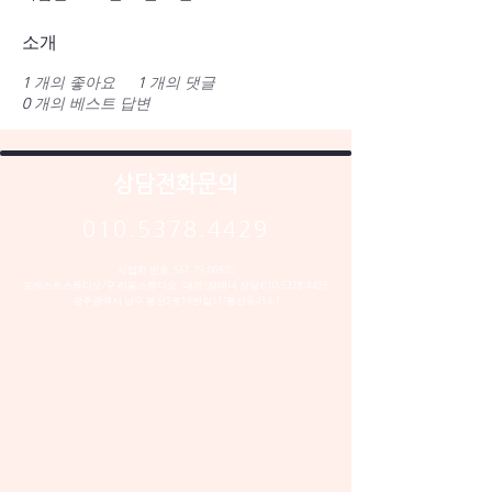
소개
1
개의 좋아요
1
개의 댓글
0
개의 베스트 답변
상담전화문의
010.5378.4429
사업자 번호 :
561-79-00520
포레스트스튜디오/구 리움스튜디오 대표 :정태녀 상담:
010-5378-4429
​광주광역시 남구 봉선2로19번길11/봉선동454-1