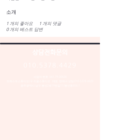
소개
1
개의 좋아요
1
개의 댓글
0
개의 베스트 답변
상담전화문의
010.5378.4429
사업자 번호 :
561-79-00520
포레스트스튜디오/구 리움스튜디오 대표 :정태녀 상담:
010-5378-4429
​광주광역시 남구 봉선2로19번길11/봉선동454-1