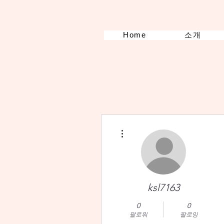
Home
소개
더보기
ksl7163
0
0
팔로워
팔로잉