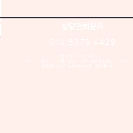
상담전화문의
010.5378.4429
사업자 번호 :561-79-00520
포레스트스튜디오/구 리움스튜디오 대표 :정태녀 상담:010-5378-4429
​광주광역시 남구 봉선2로19번길11/봉선동454-1