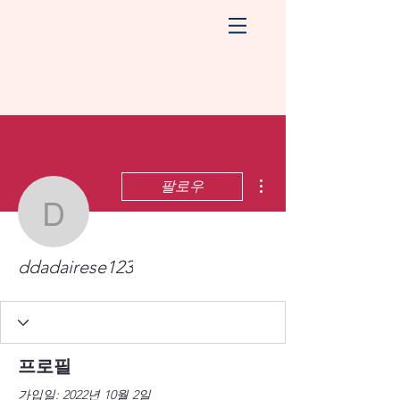
더보기
팔로우
ddadairese123
ddadairese123
프로필
가입일: 2022년 10월 2일