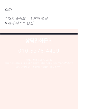
소개
1
개의 좋아요
1
개의 댓글
0
개의 베스트 답변
상담전화문의
010.5378.4429
사업자 번호 :
561-79-00520
포레스트스튜디오/구 리움스튜디오 대표 :정태녀 상담:
010-5378-4429
​광주광역시 남구 봉선2로19번길11/봉선동454-1